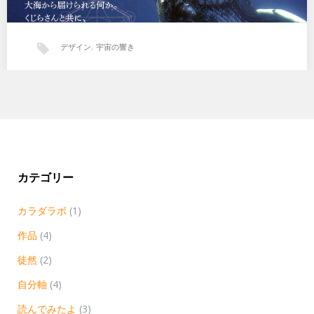
デザイン
,
宇宙の響き
今、ワクワクすること
東海村在住、つばたみかさんが企画…
カテゴリー
カラダラボ
(1)
作品
(4)
徒然
(2)
自分軸
(4)
読んでみたよ
(3)