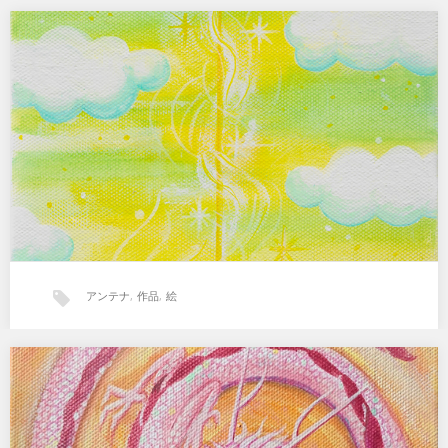
感謝と応援の巫女
私のいろんなおしゃべりを、いつも…
アンテナ
,
作品
,
絵
あなたのアンテナは最高！
「１０人の法則」は、７次元バイオ…