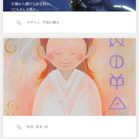
デザイン
,
宇宙の響き
今、ワクワクすること
東海村在住、つばたみかさんが企画…
作品
,
巫女
,
絵