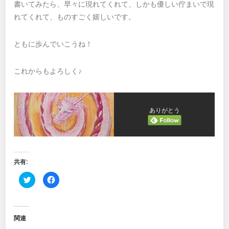
書いてみたら、早々に現れてくれて、しかも優しい佇まいで現
れてくれて、ものすごく嬉しいです。
ともに歩んでいこうね！
これからもよろしく♪
ありがとう
共有:
ク
Facebook
リ
で
ッ
共
ク
有
し
す
て
る
Twitter
に
関連
で
は
共
ク