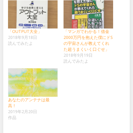
有
リ
(新
ッ
し
ク
い
し
ウ
て
ィ
く
ン
だ
ド
さ
ウ
い
「OUTPUT大全」
「マンガでわかる！借金
で
(新
2018年9月18日
2000万円を抱えた僕にドS
開
し
き
い
読んでみたよ
の宇宙さんが教えてくれ
ま
ウ
す)
ィ
た超うまくいく口ぐせ」
ン
2018年9月19日
ド
ウ
読んでみたよ
で
開
き
ま
す)
あなたのアンテナは最
高！
2019年2月20日
作品