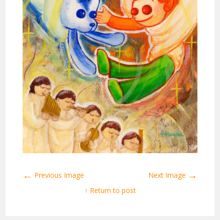
←
→
Previous Image
Next Image
↑ Return to post