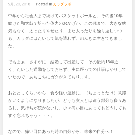
9月, 20, 2018
Posted in
カラダラボ
中学から社会人まで続けてバスケットボールと、その後10年
続けた和太鼓で培った体力のおかげか、この歳まで、大きな病
気もなく、太ったりやせたり、また太ったりを繰り返しつつ
も、カラダにはたいして気を遣わず、のんきに生きてきまし
た。
でもまぁ、さすがに、結婚して出産して、その後約15年近
く、たいした運動をしておらず、主に座っての仕事ばかりして
いたので、あちこちにガタがきております。
おととしくらいから、食や軽い運動に、（ちょっとだけ）意識
がいくようになりましたが、どうも友人とは違う部分も多々あ
るし、気持ちが続かないし、少々痛い目にあってもどうしても
すぐ忘れちゃう・・・。
なので、痛い目にあった時の自分から、未来の自分へ！