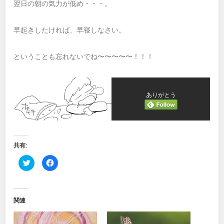
翌日の朝の気力が低め・・・。
早起きしたければ、早寝しなさい。
ということも忘れないでね〜〜〜〜〜！！！
ありがとう
共有:
ク
Facebook
リ
で
ッ
共
ク
有
し
す
て
る
Twitter
に
関連
で
は
共
ク
有
リ
(新
ッ