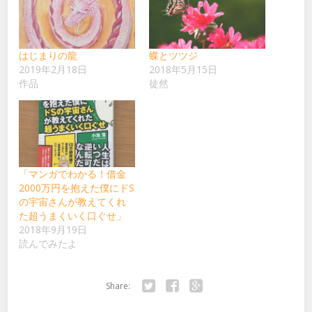
し
ク
い
し
ウ
て
ィ
く
ン
だ
ド
さ
ウ
い
はじまりの龍
蝶とツツジ
で
(新
2019年2月18日
2018年5月15日
開
し
き
い
作品
徒然
ま
ウ
す)
ィ
ン
ド
ウ
で
開
き
ま
す)
「マンガでわかる！借金
2000万円を抱えた僕にドS
の宇宙さんが教えてくれ
た超うまくいく口ぐせ」
2018年9月19日
読んでみたよ
Share:
Twitter
Facebook
Google+